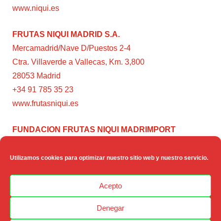
www.niqui.es
FRUTAS NIQUI MADRID S.A.
Mercamadrid/Nave D/Puestos 2-4
Ctra. Villaverde a Vallecas, Km. 3,800
28053 Madrid
+34 91 785 35 23
www.frutasniqui.es
FUNDACION FRUTAS NIQUI MADRIMPORT
C/ Rumanía, 3
28224 – Pozuelo de Alarcón (Madrid)
Utilizamos cookies para optimizar nuestro sitio web y nuestro servicio.
www.fundacionfrutasniqui.org
Acepto
Denegar