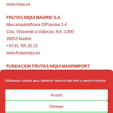
www.niqui.es
FRUTAS NIQUI MADRID S.A.
Mercamadrid/Nave D/Puestos 2-4
Ctra. Villaverde a Vallecas, Km. 3,800
28053 Madrid
+34 91 785 35 23
www.frutasniqui.es
FUNDACION FRUTAS NIQUI MADRIMPORT
C/ Rumanía, 3
28224 – Pozuelo de Alarcón (Madrid)
Utilizamos cookies para optimizar nuestro sitio web y nuestro servicio.
www.fundacionfrutasniqui.org
Acepto
Denegar