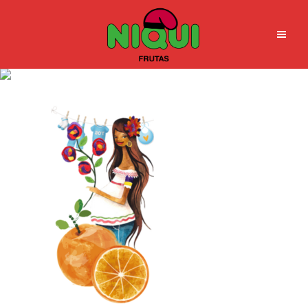
frutas niqui madrimport sl