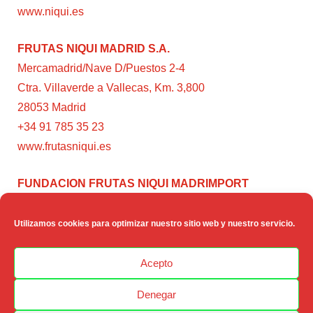
www.niqui.es
FRUTAS NIQUI MADRID S.A.
Mercamadrid/Nave D/Puestos 2-4
Ctra. Villaverde a Vallecas, Km. 3,800
28053 Madrid
+34 91 785 35 23
www.frutasniqui.es
FUNDACION FRUTAS NIQUI MADRIMPORT
C/ Rumanía, 3
28224 – Pozuelo de Alarcón (Madrid)
Utilizamos cookies para optimizar nuestro sitio web y nuestro servicio.
www.fundacionfrutasniqui.org
Acepto
Denegar