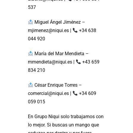
537
Miguel Ángel Jiménez –
mjimenez@niqui.es |
+34 638
044 920
María del Mar Mendieta –
mmendieta@niqui.es |
+43 659
834 210
César Enrique Torres –
comercial@niqui.es |
+34 609
059 015
En Grupo Niqui solo trabajamos con
lo mejor. Si buscas un mango que