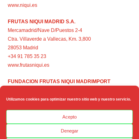
www.niqui.es
FRUTAS NIQUI MADRID S.A.
Mercamadrid/Nave D/Puestos 2-4
Ctra. Villaverde a Vallecas, Km. 3,800
28053 Madrid
+34 91 785 35 23
www.frutasniqui.es
FUNDACION FRUTAS NIQUI MADRIMPORT
C/ Rumanía, 3
28224 – Pozuelo de Alarcón (Madrid)
Utilizamos cookies para optimizar nuestro sitio web y nuestro servicio.
www.fundacionfrutasniqui.org
Acepto
Denegar