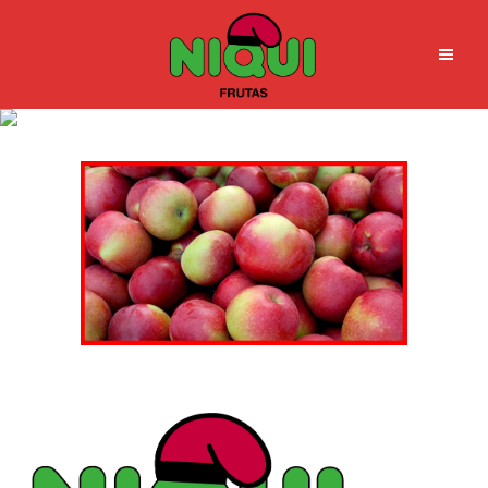
fot_manz_r