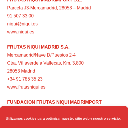
Parcela J3-Mercamadrid, 28053 – Madrid
91 507 33 00
niqui@niqui.es
www.niqui.es
FRUTAS NIQUI MADRID S.A.
Mercamadrid/Nave D/Puestos 2-4
Ctra. Villaverde a Vallecas, Km. 3,800
28053 Madrid
+34 91 785 35 23
www.frutasniqui.es
FUNDACION FRUTAS NIQUI MADRIMPORT
C/ Rumanía, 3
28224 – Pozuelo de Alarcón (Madrid)
Utilizamos cookies para optimizar nuestro sitio web y nuestro servicio.
www.fundacionfrutasniqui.org