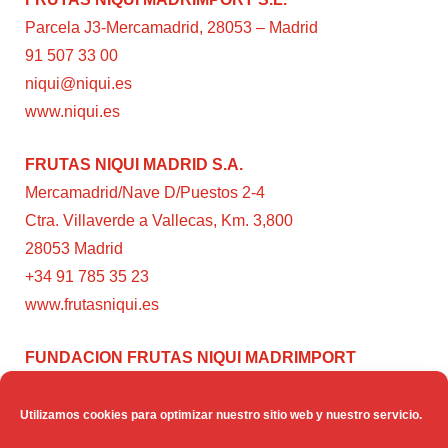
Parcela J3-Mercamadrid, 28053 – Madrid
91 507 33 00
niqui@niqui.es
www.niqui.es
FRUTAS NIQUI MADRID S.A.
Mercamadrid/Nave D/Puestos 2-4
Ctra. Villaverde a Vallecas, Km. 3,800
28053 Madrid
+34 91 785 35 23
www.frutasniqui.es
FUNDACION FRUTAS NIQUI MADRIMPORT
C/ Rumanía, 3
28224 – Pozuelo de Alarcón (Madrid)
Utilizamos cookies para optimizar nuestro sitio web y nuestro servicio.
www.fundacionfrutasniqui.org