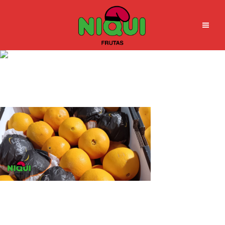
naranja navel argentina
Fuji- origen nueva zelanda