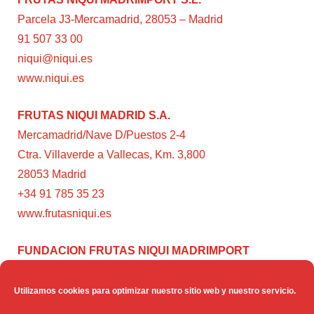
Parcela J3-Mercamadrid, 28053 – Madrid
91 507 33 00
niqui@niqui.es
www.niqui.es
FRUTAS NIQUI MADRID S.A.
Mercamadrid/Nave D/Puestos 2-4
Ctra. Villaverde a Vallecas, Km. 3,800
28053 Madrid
+34 91 785 35 23
www.frutasniqui.es
FUNDACION FRUTAS NIQUI MADRIMPORT
C/ Rumanía, 3
28224 – Pozuelo de Alarcón (Madrid)
Utilizamos cookies para optimizar nuestro sitio web y nuestro servicio.
www.fundacionfrutasniqui.org