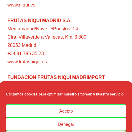
www.niqui.es
FRUTAS NIQUI MADRID S.A.
Mercamadrid/Nave D/Puestos 2-4
Ctra. Villaverde a Vallecas, Km. 3,800
28053 Madrid
+34 91 785 35 23
www.frutasniqui.es
FUNDACION FRUTAS NIQUI MADRIMPORT
C/ Rumanía, 3
28224 – Pozuelo de Alarcón (Madrid)
Utilizamos cookies para optimizar nuestro sitio web y nuestro servicio.
www.fundacionfrutasniqui.org
Acepto
Denegar