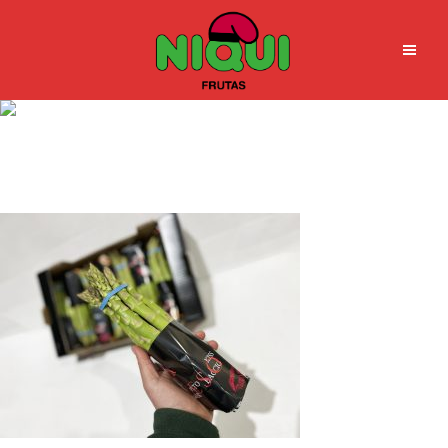
MEXICO Espárrago BESO