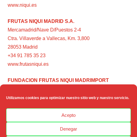
www.niqui.es
FRUTAS NIQUI MADRID S.A.
Mercamadrid/Nave D/Puestos 2-4
Ctra. Villaverde a Vallecas, Km. 3,800
28053 Madrid
+34 91 785 35 23
www.frutasniqui.es
FUNDACION FRUTAS NIQUI MADRIMPORT
C/ Rumanía, 3
28224 – Pozuelo de Alarcón (Madrid)
Utilizamos cookies para optimizar nuestro sitio web y nuestro servicio.
www.fundacionfrutasniqui.org
Acepto
Denegar