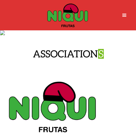
aso_fnmi_EN