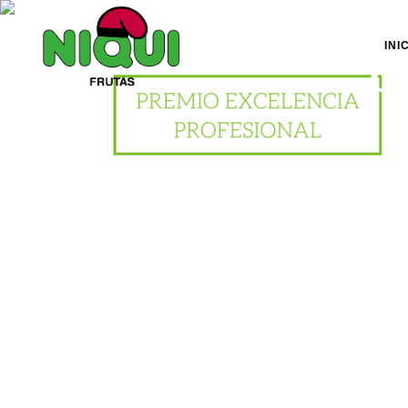
INI
p