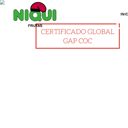
INI
p