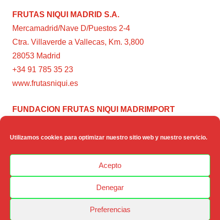
FRUTAS NIQUI MADRID S.A.
Mercamadrid/Nave D/Puestos 2-4
Ctra. Villaverde a Vallecas, Km. 3,800
28053 Madrid
+34 91 785 35 23
www.frutasniqui.es
FUNDACION FRUTAS NIQUI MADRIMPORT
C/ Rumanía, 3
28224 – Pozuelo de Alarcón (Madrid)
Utilizamos cookies para optimizar nuestro sitio web y nuestro servicio.
www.fundacionfrutasniqui.org
Acepto
Denegar
Preferencias