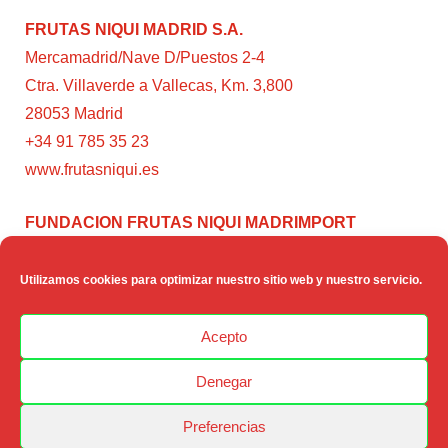
FRUTAS NIQUI MADRID S.A.
Mercamadrid/Nave D/Puestos 2-4
Ctra. Villaverde a Vallecas, Km. 3,800
28053 Madrid
+34 91 785 35 23
www.frutasniqui.es
FUNDACION FRUTAS NIQUI MADRIMPORT
C/ Rumanía, 3
28224 – Pozuelo de Alarcón (Madrid)
Utilizamos cookies para optimizar nuestro sitio web y nuestro servicio.
www.fundacionfrutasniqui.org
Acepto
Denegar
Preferencias