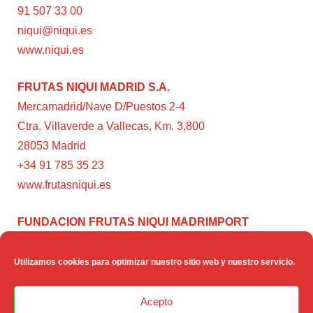
91 507 33 00
niqui@niqui.es
www.niqui.es
FRUTAS NIQUI MADRID S.A.
Mercamadrid/Nave D/Puestos 2-4
Ctra. Villaverde a Vallecas, Km. 3,800
28053 Madrid
+34 91 785 35 23
www.frutasniqui.es
FUNDACION FRUTAS NIQUI MADRIMPORT
C/ Rumanía, 3
28224 – Pozuelo de Alarcón (Madrid)
Utilizamos cookies para optimizar nuestro sitio web y nuestro servicio.
www.fundacionfrutasniqui.org
Acepto