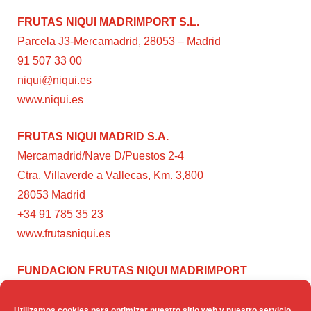
FRUTAS NIQUI MADRIMPORT S.L.
Parcela J3-Mercamadrid, 28053 – Madrid
91 507 33 00
niqui@niqui.es
www.niqui.es
FRUTAS NIQUI MADRID S.A.
Mercamadrid/Nave D/Puestos 2-4
Ctra. Villaverde a Vallecas, Km. 3,800
28053 Madrid
+34 91 785 35 23
www.frutasniqui.es
FUNDACION FRUTAS NIQUI MADRIMPORT
C/ Rumanía, 3
28224 – Pozuelo de Alarcón (Madrid)
Utilizamos cookies para optimizar nuestro sitio web y nuestro servicio.