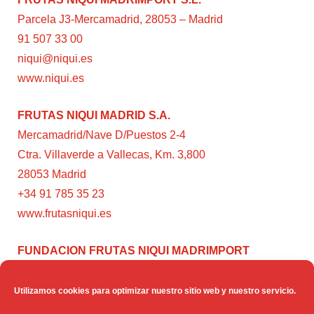
Parcela J3-Mercamadrid, 28053 – Madrid
91 507 33 00
niqui@niqui.es
www.niqui.es
FRUTAS NIQUI MADRID S.A.
Mercamadrid/Nave D/Puestos 2-4
Ctra. Villaverde a Vallecas, Km. 3,800
28053 Madrid
+34 91 785 35 23
www.frutasniqui.es
FUNDACION FRUTAS NIQUI MADRIMPORT
C/ Rumanía, 3
28224 – Pozuelo de Alarcón (Madrid)
Utilizamos cookies para optimizar nuestro sitio web y nuestro servicio.
www.fundacionfrutasniqui.org